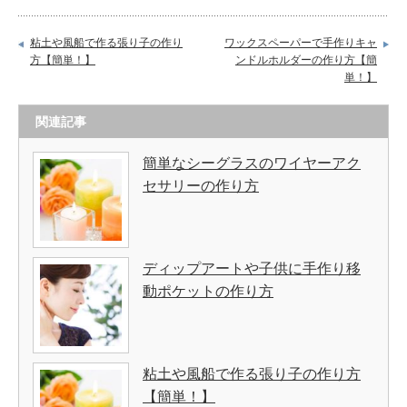
粘土や風船で作る張り子の作り
ワックスペーパーで手作りキャ
方【簡単！】
ンドルホルダーの作り方【簡
単！】
関連記事
簡単なシーグラスのワイヤーアク
セサリーの作り方
ディップアートや子供に手作り移
動ポケットの作り方
粘土や風船で作る張り子の作り方
【簡単！】