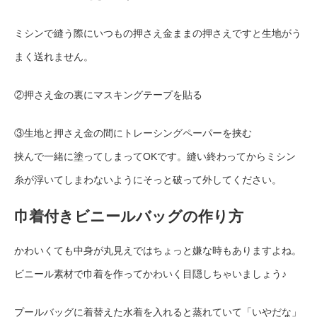
ミシンで縫う際にいつもの押さえ金ままの押さえですと生地がう
まく送れません。
②押さえ金の裏にマスキングテープを貼る
③生地と押さえ金の間にトレーシングペーパーを挟む
挟んで一緒に塗ってしまってOKです。縫い終わってからミシン
糸が浮いてしまわないようにそっと破って外してください。
巾着付きビニールバッグの作り方
かわいくても中身が丸見えではちょっと嫌な時もありますよね。
ビニール素材で巾着を作ってかわいく目隠しちゃいましょう♪
プールバッグに着替えた水着を入れると蒸れていて「いやだな」